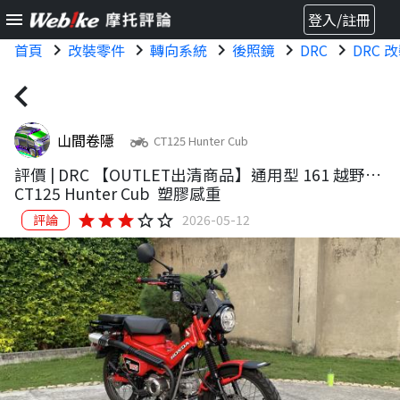
menu
登入/註冊
首頁
chevron_right
改裝零件
chevron_right
轉向系統
chevron_right
後照鏡
chevron_right
DRC
chevron_right
DRC 
chevron_left
山間卷隱
two_wheeler
CT125 Hunter Cub
評價 |
DRC 【OUTLET出清商品】通用型 161 越野後
照鏡 (M10 / 左側)
CT125 Hunter Cub
塑膠感重
star
star
star
star_border
star_border
評論
2026-05-12