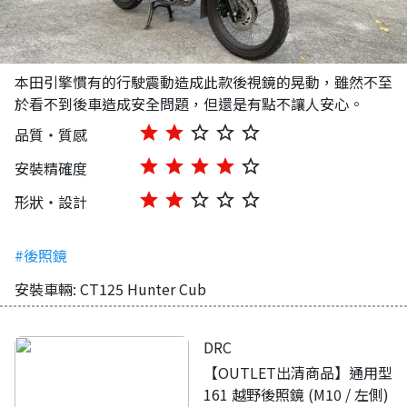
本田引擎慣有的行駛震動造成此款後視鏡的晃動，雖然不至
於看不到後車造成安全問題，但還是有點不讓人安心。
star
star
star_border
star_border
star_border
品質・質感
star
star
star
star
star_border
安裝精確度
star
star
star_border
star_border
star_border
形狀・設計
#後照鏡
安裝車輛: CT125 Hunter Cub
DRC
【OUTLET出清商品】通用型
161 越野後照鏡 (M10 / 左側)