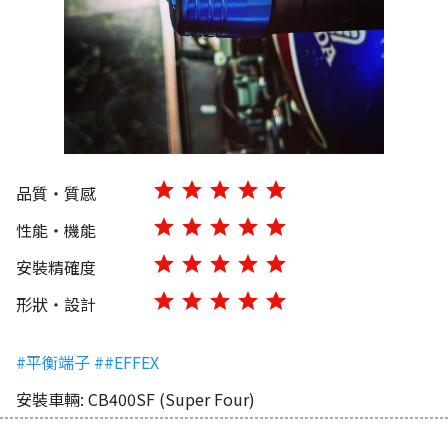
star
star
star
star
star
品質・質感
star
star
star
star
star
性能・機能
star
star
star
star
star
安裝精確度
star
star
star
star
star
形狀・設計
#平衡端子
##EFFEX
安裝車輛: CB400SF (Super Four)