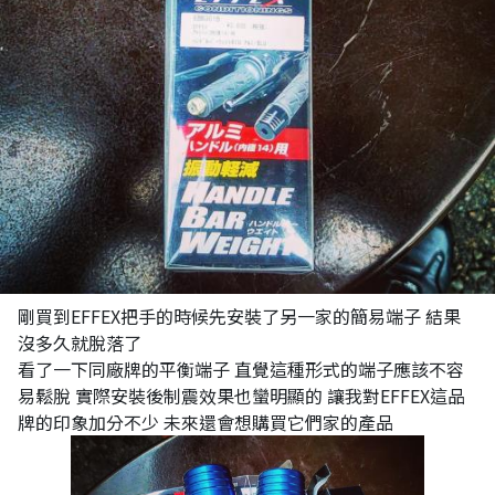
剛買到EFFEX把手的時候先安裝了另一家的簡易端子 結果
沒多久就脫落了
看了一下同廠牌的平衡端子 直覺這種形式的端子應該不容
易鬆脫 實際安裝後制震效果也蠻明顯的 讓我對EFFEX這品
牌的印象加分不少 未來還會想購買它們家的產品