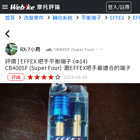
menu
登入/註冊
首頁
chevron_right
改裝零件
chevron_right
轉向系統
chevron_right
平衡端子
chevron_right
EFFEX
chevron_right
EF
chevron_left
RX-7小周
two_wheeler
CB400SF (Super Four)、
CBR600F、CBR600RR、
評價 |
EFFEX 把手平衡端子 (Φ14)
HORNET600、CBR1000RR Fire
CB400SF (Super Four)
跟EFFEX把手最適合的端子
Blade、CB400SB、CBR250R、YZF-
star
star
star
star
star_border
評論
2023-03-05
R15、CBR650F、YZF-R3、CBR125R、
CBR300R、M-SLAZ