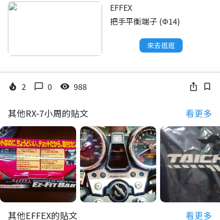
EFFEX
把手平衡端子 (Φ14)
來去逛逛
2
0
988
local_fire_department
chat_bubble_outline
visibility
ios_share
bookmark_border
其他RX-7小周的貼文
看更多
其他EFFEX的貼文
看更多