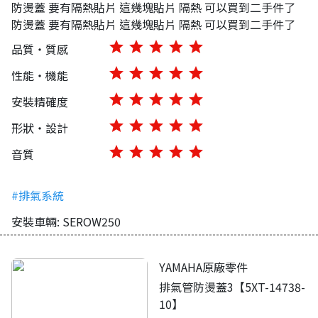
防燙蓋 要有隔熱貼片 這幾塊貼片 隔熱 可以買到二手件了
防燙蓋 要有隔熱貼片 這幾塊貼片 隔熱 可以買到二手件了
star
star
star
star
star
品質・質感
star
star
star
star
star
性能・機能
star
star
star
star
star
安裝精確度
star
star
star
star
star
形狀・設計
star
star
star
star
star
音質
#排氣系統
安裝車輛: SEROW250
YAMAHA原廠零件
排氣管防燙蓋3【5XT-14738-
10】