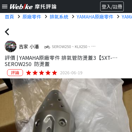
menu
登入/註冊
首頁
chevron_right
原廠零件
chevron_right
排氣系統
chevron_right
YAMAHA原廠零件
chevron_right
YA
chevron_left
吉家 小潘
two_wheeler
SEROW250、KLX250、
CRF300L、XG250 Tricker、DTX 360、
評價 |
YAMAHA原廠零件 排氣管防燙蓋3【5XT-
V-Strom 650XT
14738-10】
SEROW250
防燙蓋
star
star
star
star
star
評論
2026-06-19