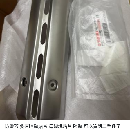
防燙蓋 要有隔熱貼片 這幾塊貼片 隔熱 可以買到二手件了