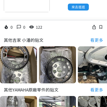
來去逛逛
0
0
122
local_fire_department
chat_bubble_outline
visibility
ios_share
bookmark_border
其他吉家 小潘的貼文
看更多
其他YAMAHA原廠零件的貼文
看更多