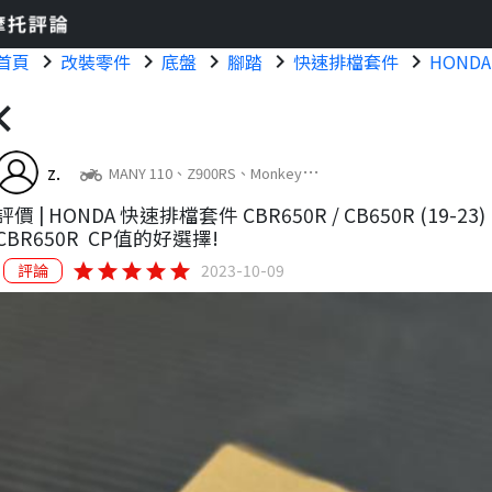
首頁
chevron_right
改裝零件
chevron_right
底盤
chevron_right
腳踏
chevron_right
快速排檔套件
chevron_right
HONDA
on_left
z.
two_wheeler
MANY 110、Z900RS、Monkey
125、MSX GROM 125
評價 |
HONDA 快速排檔套件 CBR650R / CB650R (19-23)
CBR650R
CP值的好選擇!
star
star
star
star
star
評論
2023-10-09