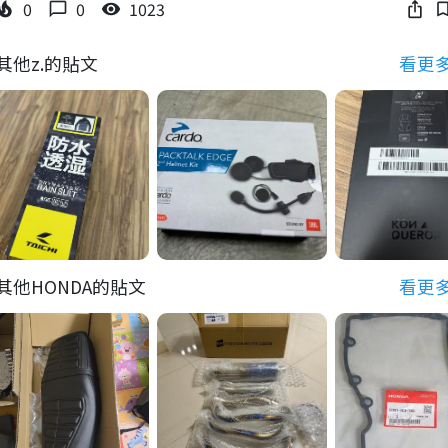
0
0
1023
_fire_department
chat_bubble_outline
visibility
ios_share
bookmark_bo
其他z.的貼文
看更
其他HONDA的貼文
看更