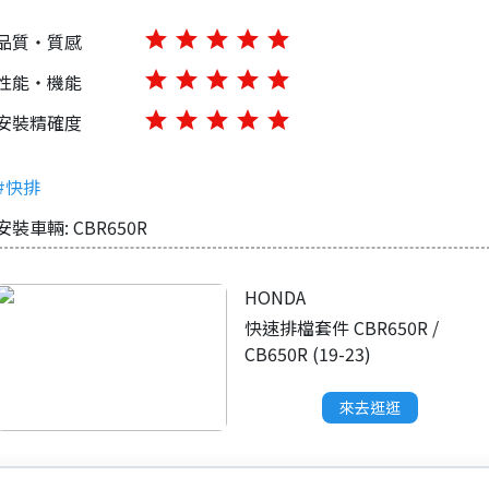
star
star
star
star
star
品質・質感
star
star
star
star
star
性能・機能
star
star
star
star
star
安裝精確度
#快排
安裝車輛: CBR650R
HONDA
快速排檔套件 CBR650R /
CB650R (19-23)
來去逛逛