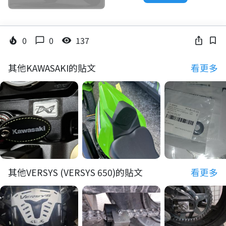
0
0
137
local_fire_department
chat_bubble_outline
visibility
ios_share
bookmark_border
其他KAWASAKI的貼文
看更多
其他VERSYS (VERSYS 650)的貼文
看更多