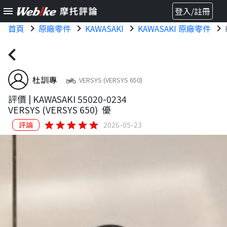
menu
登入/註冊
首頁
chevron_right
原廠零件
chevron_right
KAWASAKI
chevron_right
KAWASAKI 原廠零件
chevron_right
chevron_left
杜訓專
two_wheeler
VERSYS (VERSYS 650)
評價 |
KAWASAKI 55020-0234
VERSYS (VERSYS 650)
優
star
star
star
star
star
評論
2026-05-23