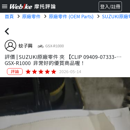
menu
登入/註冊
首頁
chevron_right
原廠零件
chevron_right
原廠零件 (OEM Parts)
chevron_right
SUZUKI原
chevron_left
蚊子興
two_wheeler
GSX-R1000
評價 |
SUZUKI原廠零件 夾 【CLIP 09409-07333-
000】
GSX-R1000
非常好的優質商品喔！
star
star
star
star
star
評論
2026-05-14