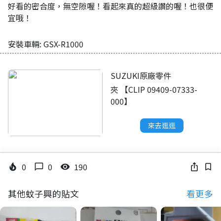
好看的密合度，無空隙喔！看起來真的超級讚的喔！也很便
宜哦！
安裝車輛: GSX-R1000
SUZUKI原廠零件
夾 【CLIP 09409-07333-
000】
來去逛逛
0
0
190
local_fire_department
chat_bubble_outline
visibility
ios_share
bookmark_border
其他蚊子興的貼文
看更多