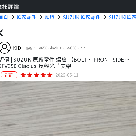
首頁
chevron_right
原廠零件
chevron_right
頭燈
chevron_right
SUZUKI原廠零件
chevron_right
SUZUKI原
on_left
KID
two_wheeler
SFV650 Gladius、SV650、
CB400SF (Super Four)、GSX-R600
評價 |
SUZUKI原廠零件 螺栓 【BOLT， FRONT SIDE
REFLECTOR 09119-05023-000】
SFV650 Gladius
反觀光片支架
star
star
star
star
star
評論
2026-05-11