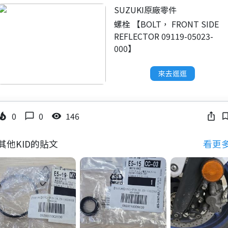
SUZUKI原廠零件
螺栓 【BOLT， FRONT SIDE
REFLECTOR 09119-05023-
000】
來去逛逛
0
0
146
_fire_department
chat_bubble_outline
visibility
ios_share
bookmark_bo
其他KID的貼文
看更