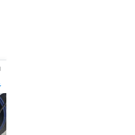
rder
多