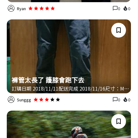
穿上後不緊繃有彈性，長度部份在騎車時也不會露出腳
Ryan
0
0
chat_bubble_outline
local_fire_department
踝，材質非常舒適，口袋也夠深，裝近iPhone plus也
不會掉出。若是要說缺點，大概就是護具只是初級的
CE1護膝而已，後面只能自己升級了。
bookmark_border
褲管太長了 護膝會跑下去
訂購日期 2018/11/11配送完成 2018/11/16尺寸：M／
30膝蓋那裡可以塞軟式護膝很棒但褲管超級長 我身高
Sunggg
0
0
chat_bubble_outline
local_fire_department
174公分穿上鞋子都會多超級多然後騎車的時候護膝會
掉到膝蓋下面...只能說這件只適合180公分的人穿所以
買到現在幾乎沒在穿
bookmark_border