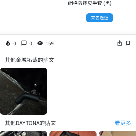
網格防摔皮手套 (黑)
來去逛逛
0
0
159
local_fire_department
chat_bubble_outline
visibility
ios_share
bookmark_border
其他金城拓哉的貼文
其他DAYTONA的貼文
看更多