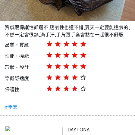
質感跟保護性都還不,透氣性也還不錯,夏天一定要能透氣的,
不然一定會很熱,滿手汗,手背跟手套會黏在一起很不舒服
star
star
star
star
star
品質・質感
star
star
star
star
star
性能・機能
star
star
star
star
star
形狀・設計
star
star
star
star
star_border
穿戴舒適度
star
star
star
star
star_border
保護性
#手套
DAYTONA