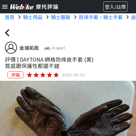
menu
登入/註冊
首頁
chevron_right
騎士用品
chevron_right
騎士服裝
chevron_right
防摔手套・騎士手套
chevron_right
皮
chevron_left
金城拓哉
two_wheeler
R nineT
評價 |
DAYTONA 網格防摔皮手套 (黑)
質感跟保護性都還不錯
star
star
star
star
star
評論
2026-06-02