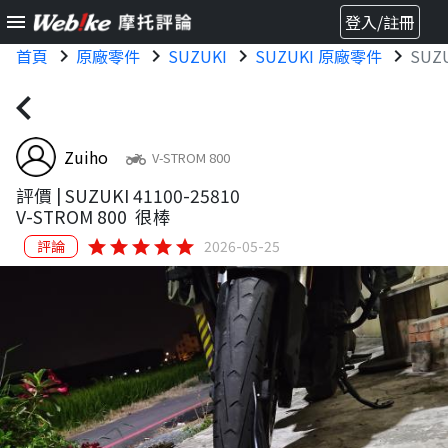
menu
登入/註冊
首頁
chevron_right
原廠零件
chevron_right
SUZUKI
chevron_right
SUZUKI 原廠零件
chevron_right
SUZU
chevron_left
Zuiho
two_wheeler
V-STROM 800
評價 |
SUZUKI 41100-25810
V-STROM 800
很棒
star
star
star
star
star
評論
2026-05-25