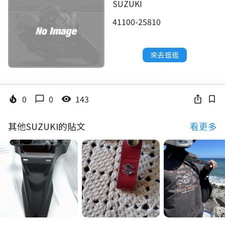
SUZUKI
41100-25810
來去逛逛
0
0
143
local_fire_department
chat_bubble_outline
visibility
ios_share
bookmark_border
其他SUZUKI的貼文
看更多