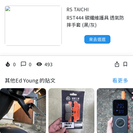
RS TAICHI
RST444 碳纖維護具 透氣防
摔手套 (黑/灰)
來去逛逛
0
0
493
local_fire_department
chat_bubble_outline
visibility
ios_share
bookmark_border
其他Ed Young 的貼文
看更多