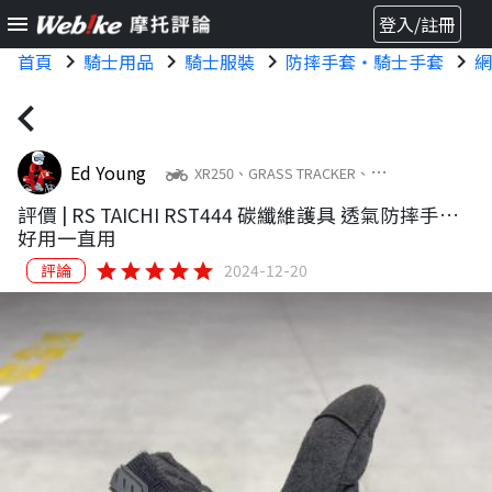
menu
登入/註冊
首頁
chevron_right
騎士用品
chevron_right
騎士服裝
chevron_right
防摔手套・騎士手套
chevron_right
網
chevron_left
Ed Young
two_wheeler
XR250、GRASS TRACKER、
BWS125
評價 |
RS TAICHI RST444 碳纖維護具 透氣防摔手套
(黑/灰)
好用一直用
star
star
star
star
star
評論
2024-12-20