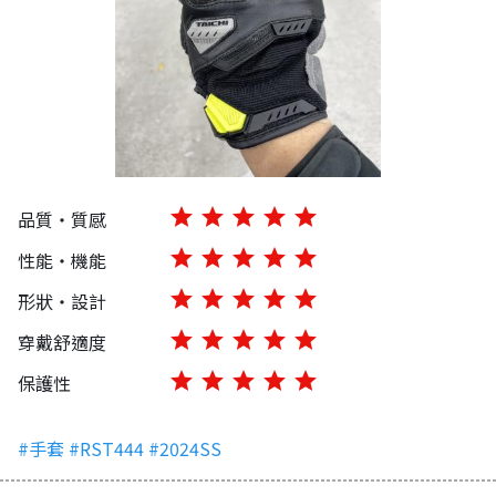
star
star
star
star
star
品質・質感
star
star
star
star
star
性能・機能
star
star
star
star
star
形狀・設計
star
star
star
star
star
穿戴舒適度
star
star
star
star
star
保護性
#手套
#RST444
#2024SS