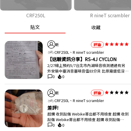
CRF250L
R nineT scrambler
貼文
收藏
昕
評論
two_wheeler
CRF250L、R nineT scrambler
【送驗資訊分享】RS-4J CYCLON
2/27線上預約5/7台北市內湖噪音檢測通過有另
外安裝中塞消音塞噪音值83分貝 比原廠還低沒塞
的話應該90一拜
0
0
chat_bubble_outline
local_fire_department
昕
評論
two_wheeler
CRF250L、R nineT scrambler
差評!
超爛 收到刮傷 Webike寄出都不用檢查 超爛 收到
刮傷 Webike寄出都不用檢查 超爛 收到刮傷
Webike寄出都不用檢查訂單還只能整筆退不能
0
0
chat_bubble_outline
local_fire_department
單一退 有夠麻煩