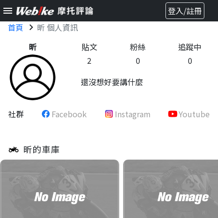
menu
登入/註冊
首頁
chevron_right
昕 個人資訊
昕
貼文
粉絲
追蹤中
2
0
0
還沒想好要講什麼
社群
Facebook
Instagram
Youtube
昕的車庫
two_wheeler